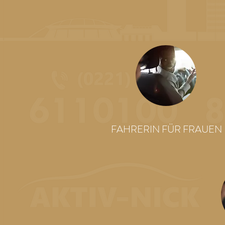
FAHRERIN FÜR FRAUEN