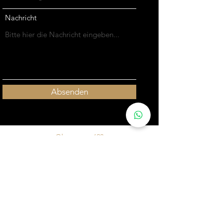
Nachricht
Absenden
Olpenerstr. 690
51109 Köln
info@aktivfunkmietwagen.de
DATENSCHUTZ
A
GB
IMPRESSUM