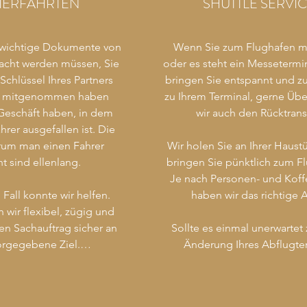
IERFAHRTEN
SHUTTLE SERVI
Fü
wichtige Dokumente von 
Wenn Sie zum Flughafen m
K
acht werden müssen, Sie 
oder es steht ein Messetermine
 Schlüssel Ihres Partners 
bringen Sie entspannt und zuv
r
n mitgenommen haben 
zu Ihrem Terminal, gerne Üb
Geschäft haben, in dem 
wir auch den Rücktransf
hrer ausgefallen ist. Die 
um man einen Fahrer 
Wir holen Sie an Ihrer Haustü
t sind ellenlang.

bringen Sie pünktlich zum Fl
Je nach Personen- und Koffe
 Fall konnte wir helfen. 
haben wir das richtige A
 wir flexibel, zügig und 
ren Sachauftrag sicher an 
Sollte es einmal unerwartet z
orgegebene Ziel.

Änderung Ihres Abflugter
kommen, können Sie auch pr
n können Sie sich auf uns 
umbuchen und dies kostet S
 holen Ihre Ware vor Ort 
einen kurzen Anruf. Ob zu 