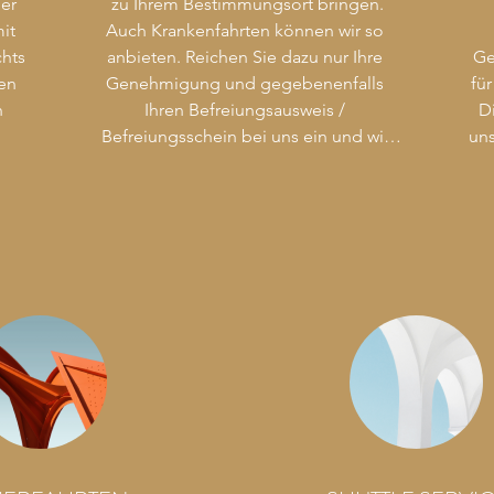
er 
zu Ihrem Bestimmungsort bringen.

it 
Auch Krankenfahrten können wir so 
hts 
anbieten. Reichen Sie dazu nur Ihre 
Ge
en 
Genehmigung und gegebenenfalls 
fü
 
Ihren Befreiungsausweis / 
D
Befreiungsschein bei uns ein und wir 
uns
rechnen Ihre fahren sofort mit der 
in 
Krankenkasse ab.

K
te 
bri
n 
Rufen Sie uns an 0221/61 10 100  oder  
0221/61 10 200
B
du
zu 