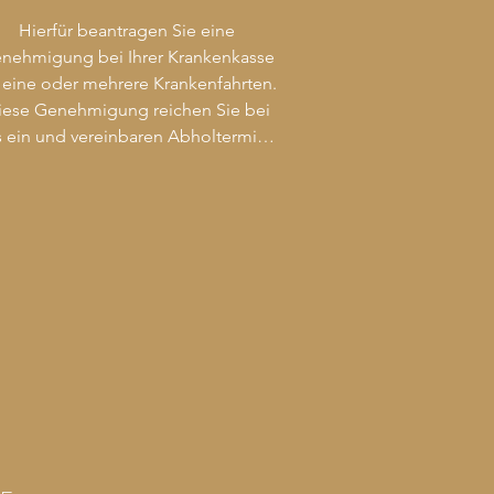
Hierfür beantragen Sie eine 
nehmigung bei Ihrer Krankenkasse 
r eine oder mehrere Krankenfahrten. 
iese Genehmigung reichen Sie bei 
 ein und vereinbaren Abholtermine, 
falls Ihre Arzt- oder 
rankenhausbesuche bekannt sind.

Auch bei kurzfristigen Terminen 
ngen wir Sie pünktlich und sicher zu 
ihren Untersuchungs- und 
ehandlungsterminen. Am Ende der 
Fahrt quittieren Sie lediglich die 
rchgeführten Krankenfahrt ohne sie 
zahlen. Einmal im Monat reichen wir 
dann die Fahrtkosten bei Ihrer 
Krankenkasse ein.
