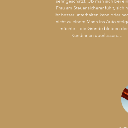
sehr geschätzt. Ob man sich bei ein
Frau am Steuer sicherer fühlt, sich m
ihr besser unterhalten kann oder nac
nicht zu einem Mann ins Auto steig
möchte – die Gründe bleiben den
Kundinnen überlassen.

Der Service “Frau fährt Frau” ist voll 
die übrigen Dienstleistungen 
integriert. Ortsfahrten, 
Flughafentransfers, Krankentranspor
auf Rechnung der Kasse – die Kundi
ist Königin!