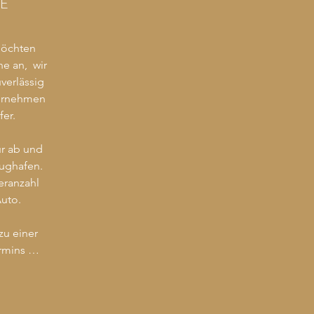
CE
r alle Krankentransporte greifen wir 
auf moderne 
öchten 
rankentransportfahrzeuge zurück. 
 an,  wir 
Unsere Mitarbeiter werden 
erlässig 
egelmäßige medizinische geschult.
ernehmen 
er.

r ab und 
ughafen. 
ranzahl 
uto.

u einer 
mins 
oblemlos 
ie nur 
einer 