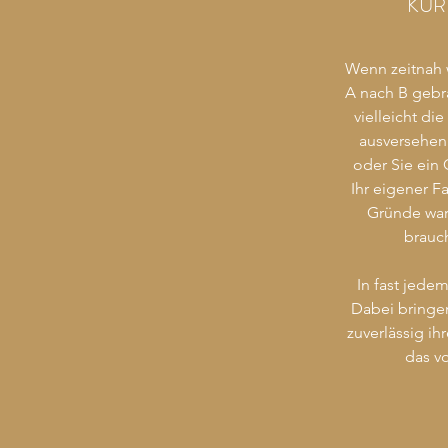
KUR
Wenn zeitnah 
A nach B gebr
vielleicht die
ausversehe
oder Sie ein 
Ihr eigener Fa
Gründe war
brauch
In fast jedem
Dabei bringen
zuverlässig ih
das v
In allen Fälle
verlassen. Wir